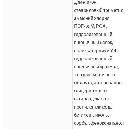
диметикон,
стеариловый триметил
аммоний хлорид,
ПЭГ-90М, РСА,
гидролизованный
пшеничный белок,
поликватерниум-64,
гидролизованный
пшеничный крахмал,
экстракт маточного
молочка, изопропанол,
глицерил олеат,
октилдодеканол,
пропиленгликоль,
бутиленгликоль,
сорбат, феноксиэтанол,