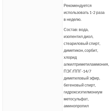
Рекомендуется
использовать 1-2 раза
в неделю.
Состав: вода,
изопентил диол,
стеариловый спирт,
диметикон, сорбит,
хлорид
алкилтриметиламмония,
ПЭГ/ППГ-14/7
диметиловый эфир,
бегеновый спирт,
гидроксиэтилмониум
метосульфат,
аминопропил