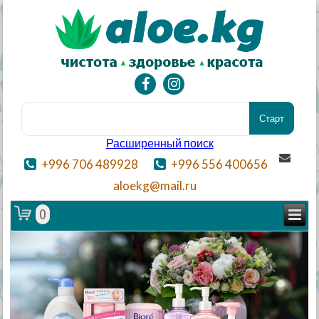
Расширенный поиск
+996 706 489928
+996 556 400656
aloekg@mail.ru
0