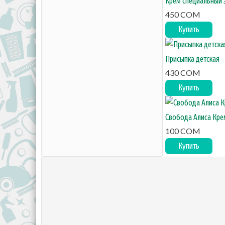
Крем специальный 
450 COM
Купить
Присыпка детская
430 COM
Купить
Свобода Алиса Кре
100 COM
Купить