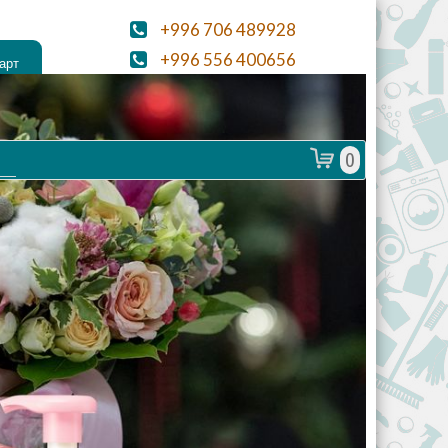
+996 706 489928
+996 556 400656
aloekg@mail.ru
0