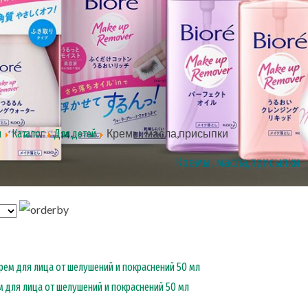
Кремы, масла,присыпки
я
Каталог
Для детей
Кремы, масла,присыпки
м для лица от шелушений и покраснений 50 мл