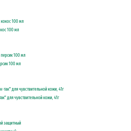
окос 100 мл
ерсик 100 мл
так" для чувствительной кожи, 41г