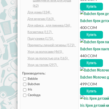
Шампуни и гели для душа
(62)
Купить
Для дома
(334)
Для мужчин
(163)
Bubchen Крем детск
Для офиса , для пикника
(26)
400 COM
Косметика
(117)
Купить
Подгузники
(175)
Предметы личной гигиены
(572)
Bubchen Крем панте
Уход за волосами
(465)
440 COM
Уход за полостью рта
(165)
Купить
Уход за телом
(297)
Производитель:
Bubchen Молочко де
Bebble
499 COM
Bubchen
Iris
Купить
Свобода
Iris Крем детский к