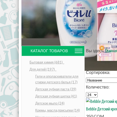
Вы здесь:
Главна
КАТАЛОГ ТОВАРОВ
Бытовая химия
(681)
Для детей
(197)
Сортировка:
Гели и ополаскиватели для
стирки детского белья
(17)
Количество:
Детская зубная паста
(39)
Детская зубная щетка
(41)
Детское мыло
(24)
Bebble Детский кре
Кремы, масла,присыпки
(14)
350 COM