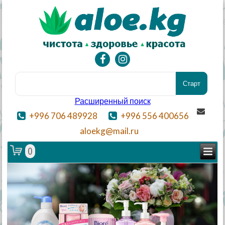
Расширенный поиск
+996 706 489928
+996 556 400656
aloekg@mail.ru
0