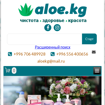
Расширенный поиск
+996 706 489928
+996 556 400656
aloekg@mail.ru
0