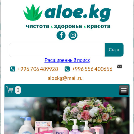
Расширенный поиск
+996 706 489928
+996 556 400656
aloekg@mail.ru
0