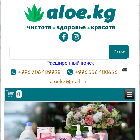
Расширенный поиск
+996 706 489928
+996 556 400656
aloekg@mail.ru
0