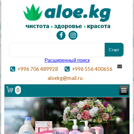
Расширенный поиск
+996 706 489928
+996 556 400656
aloekg@mail.ru
0