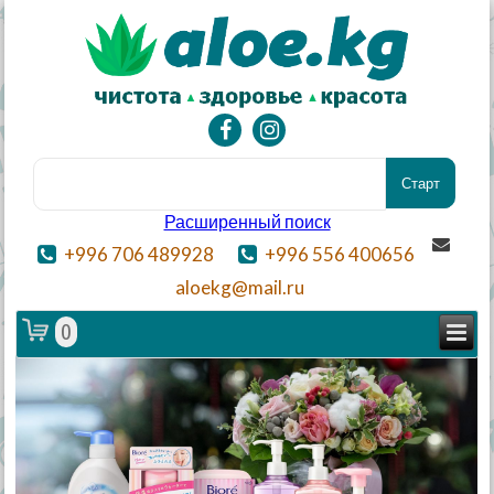
Расширенный поиск
+996 706 489928
+996 556 400656
aloekg@mail.ru
0