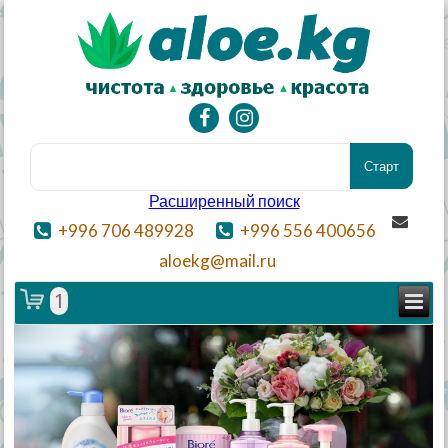
Расширенный поиск
+996 706 489928
+996 556 400656
aloekg@mail.ru
1